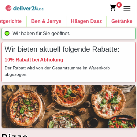
0
tgerichte
Ben & Jerrys
Häagen Dasz
Getränke
Wir haben für Sie geöffnet.
Wir bieten aktuell folgende Rabatte:
10% Rabatt bei Abholung
Der Rabatt wird von der Gesamtsumme im Warenkorb
abgezogen.